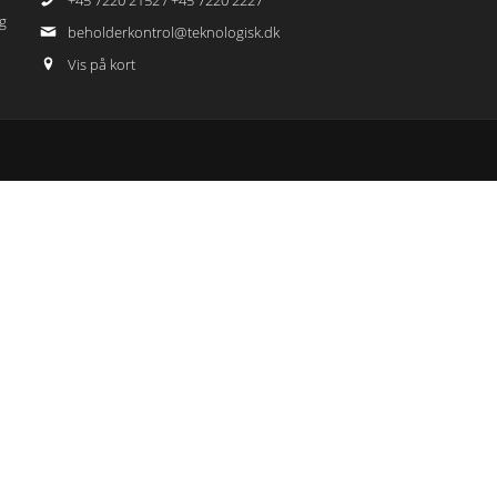
+45 7220 2152 / +45 7220 2227
g
beholderkontrol@teknologisk.dk
Vis på kort