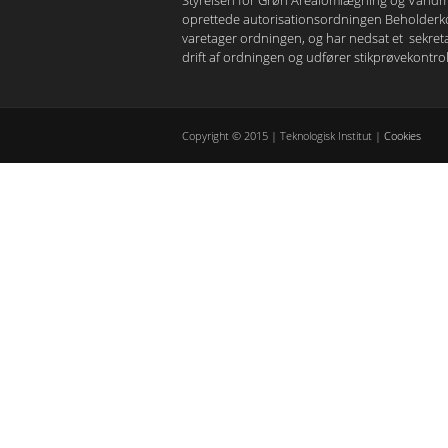
Styrelsen for Grøn Arealomlægning og Vandmilj
oprettede autorisationsordningen Beholderko
varetager ordningen, og har nedsat et sekret
drift af ordningen og udfører stikprøvekontrol
Copyright © 2015 | Teknologisk Institut |
Cookies