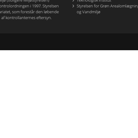
ø (tidligere Miljøstyrelsen)
Teknologisk Institut
ntrolordningen i 1997. Styrelsen
Styrelsen for Grøn Arealomlægnin
ariatet, som forestår den løbende
og Vandmiljø
 af kontrollanternes eftersyn.